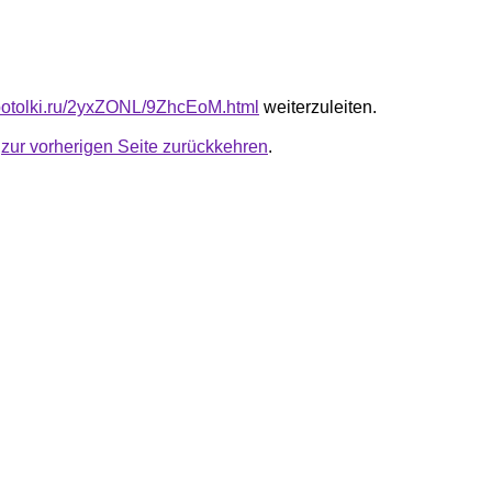
e-potolki.ru/2yxZONL/9ZhcEoM.html
weiterzuleiten.
u
zur vorherigen Seite zurückkehren
.