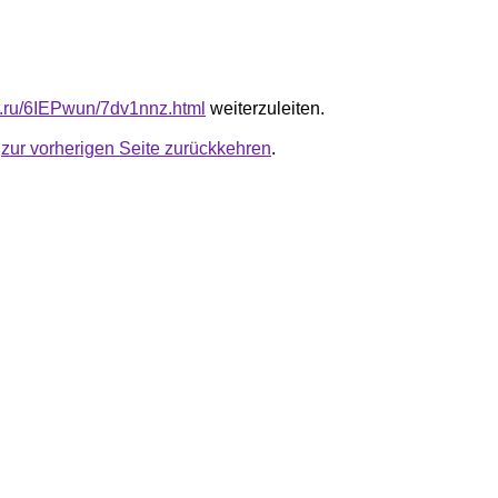
fb.ru/6IEPwun/7dv1nnz.html
weiterzuleiten.
u
zur vorherigen Seite zurückkehren
.