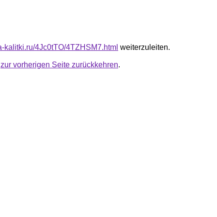
ota-kalitki.ru/4Jc0tTO/4TZHSM7.html
weiterzuleiten.
u
zur vorherigen Seite zurückkehren
.