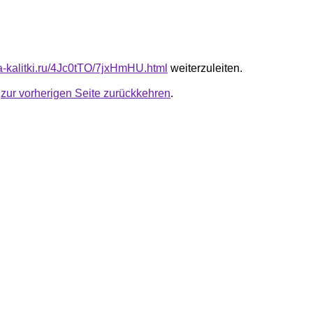
ta-kalitki.ru/4Jc0tTO/7jxHmHU.html
weiterzuleiten.
u
zur vorherigen Seite zurückkehren
.