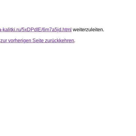
ta-kalitki.ru/5xDPdIE/6m7a5jd.html
weiterzuleiten.
u
zur vorherigen Seite zurückkehren
.