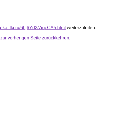
ta-kalitki.ru/6Lj6Yd2/7iqcCA5.html
weiterzuleiten.
u
zur vorherigen Seite zurückkehren
.