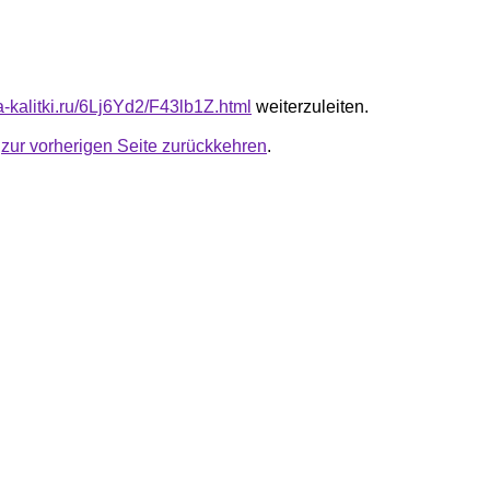
ta-kalitki.ru/6Lj6Yd2/F43lb1Z.html
weiterzuleiten.
u
zur vorherigen Seite zurückkehren
.