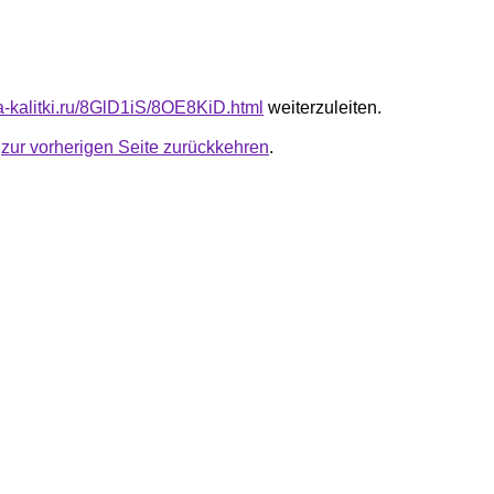
ta-kalitki.ru/8GlD1iS/8OE8KiD.html
weiterzuleiten.
u
zur vorherigen Seite zurückkehren
.