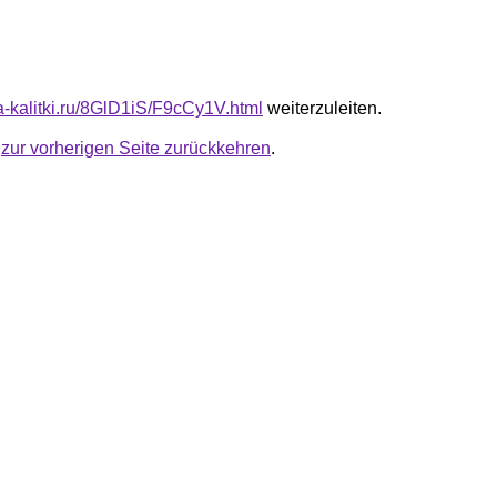
ta-kalitki.ru/8GlD1iS/F9cCy1V.html
weiterzuleiten.
u
zur vorherigen Seite zurückkehren
.