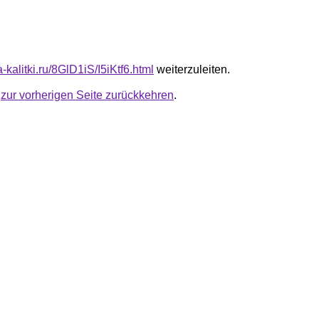
a-kalitki.ru/8GlD1iS/I5iKtf6.html
weiterzuleiten.
u
zur vorherigen Seite zurückkehren
.