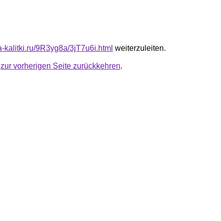
ta-kalitki.ru/9R3yg8a/3jT7u6i.html
weiterzuleiten.
u
zur vorherigen Seite zurückkehren
.