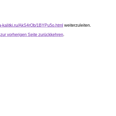
ota-kalitki.ru/AkS4rOb/1BYPu5o.html
weiterzuleiten.
u
zur vorherigen Seite zurückkehren
.