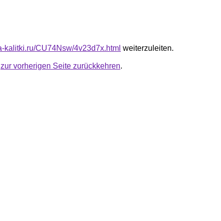
ota-kalitki.ru/CU74Nsw/4v23d7x.html
weiterzuleiten.
u
zur vorherigen Seite zurückkehren
.