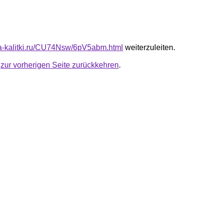
ota-kalitki.ru/CU74Nsw/6pV5abm.html
weiterzuleiten.
u
zur vorherigen Seite zurückkehren
.