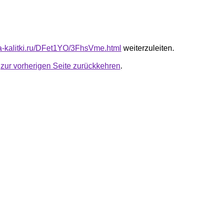
ota-kalitki.ru/DFet1YO/3FhsVme.html
weiterzuleiten.
u
zur vorherigen Seite zurückkehren
.