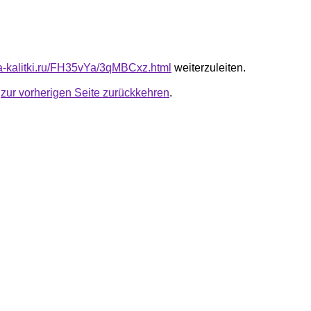
ota-kalitki.ru/FH35vYa/3qMBCxz.html
weiterzuleiten.
u
zur vorherigen Seite zurückkehren
.