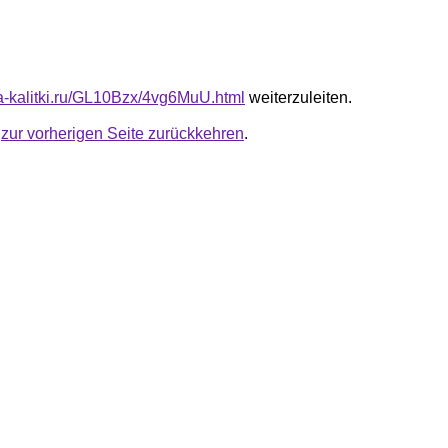
ota-kalitki.ru/GL10Bzx/4vg6MuU.html
weiterzuleiten.
u
zur vorherigen Seite zurückkehren
.