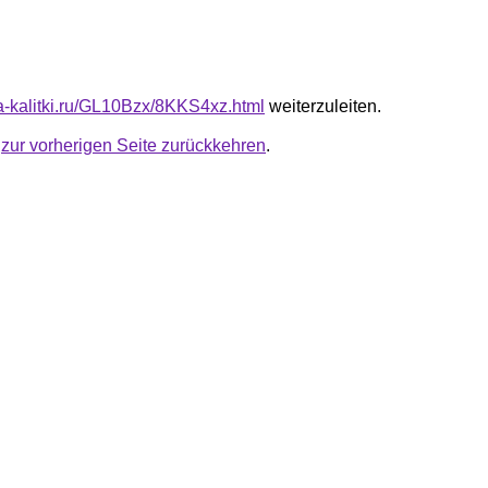
ta-kalitki.ru/GL10Bzx/8KKS4xz.html
weiterzuleiten.
u
zur vorherigen Seite zurückkehren
.